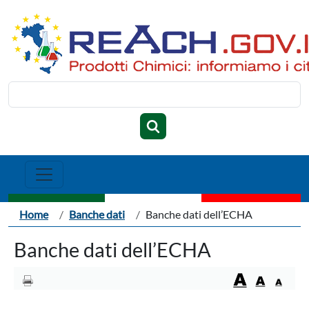
Salta al contenuto principale
Cerca
Briciole di pane
Home
Banche dati
Banche dati dell’ECHA
Banche dati dell’ECHA