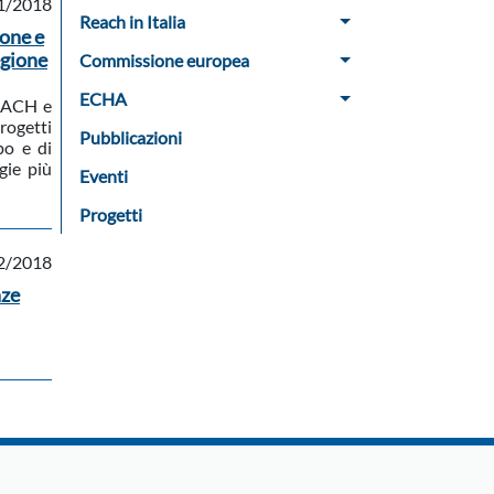
1/2018
Reach in Italia
one e
egione
Commissione europea
ECHA
REACH e
rogetti
Pubblicazioni
po e di
gie più
Eventi
Progetti
2/2018
nze