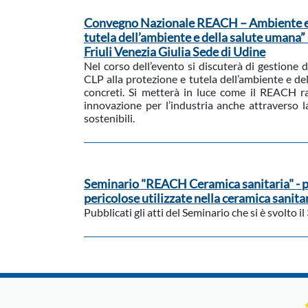
Convegno Nazionale REACH – Ambiente e S
tutela dell’ambiente e della salute umana
Friuli Venezia Giulia Sede di Udine
Nel corso dell’evento si discuterà di gestione
CLP alla protezione e tutela dell’ambiente e del
concreti. Si metterà in luce come il REACH r
innovazione per l’industria anche attraverso 
sostenibili.
Seminario "REACH Ceramica sanitaria" - pr
pericolose utilizzate nella ceramica sanitari
Pubblicati gli atti del Seminario che si è svolto