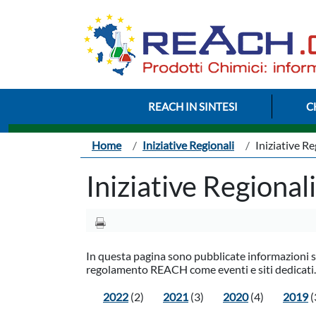
Salta al contenuto principale
Menu Intestazione
REACH IN SINTESI
C
Briciole di pane
Home
Iniziative Regionali
Iniziative Re
Iniziative Regionali
In questa pagina sono pubblicate informazioni sull
regolamento REACH come eventi e siti dedicati. 
2022
(2)
2021
(3)
2020
(4)
2019
(