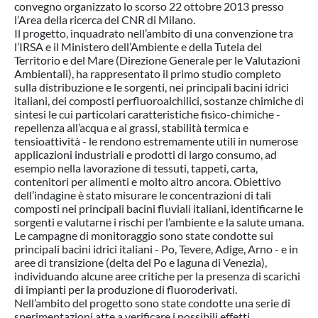
convegno organizzato lo scorso 22 ottobre 2013 presso
l’Area della ricerca del CNR di Milano.
Il progetto, inquadrato nell’ambito di una convenzione tra
l’IRSA e il Ministero dell’Ambiente e della Tutela del
Territorio e del Mare (Direzione Generale per le Valutazioni
Ambientali), ha rappresentato il primo studio completo
sulla distribuzione e le sorgenti, nei principali bacini idrici
italiani, dei composti perfluoroalchilici, sostanze chimiche di
sintesi le cui particolari caratteristiche fisico-chimiche -
repellenza all’acqua e ai grassi, stabilità termica e
tensioattività - le rendono estremamente utili in numerose
applicazioni industriali e prodotti di largo consumo, ad
esempio nella lavorazione di tessuti, tappeti, carta,
contenitori per alimenti e molto altro ancora. Obiettivo
dell’indagine è stato misurare le concentrazioni di tali
composti nei principali bacini fluviali italiani, identificarne le
sorgenti e valutarne i rischi per l’ambiente e la salute umana.
Le campagne di monitoraggio sono state condotte sui
principali bacini idrici italiani - Po, Tevere, Adige, Arno - e in
aree di transizione (delta del Po e laguna di Venezia),
individuando alcune aree critiche per la presenza di scarichi
di impianti per la produzione di fluoroderivati.
Nell’ambito del progetto sono state condotte una serie di
sperimentazioni atte a verificare i possibili effetti