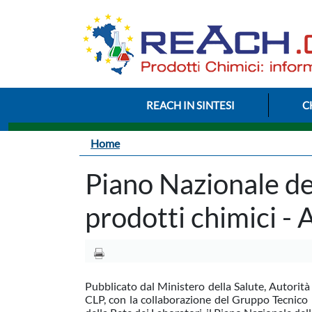
Salta al contenuto principale
Menu Intestazione
REACH IN SINTESI
C
Briciole di pane
Home
Piano Nazionale del
prodotti chimici -
Pubblicato dal Ministero della Salute, Autori
CLP, con la collaborazione del Gruppo Tecnico 