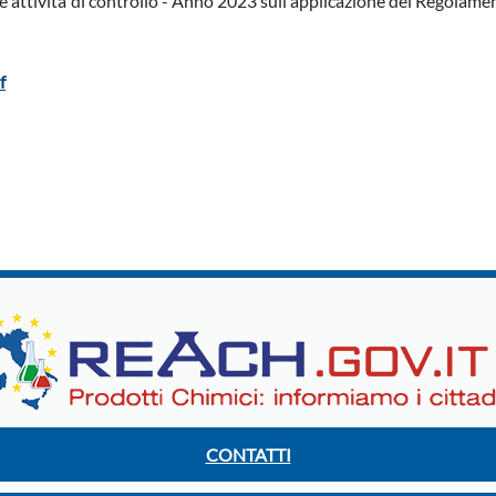
le attività di controllo - Anno 2023 sull'applicazione dei Regolame
f
CONTATTI