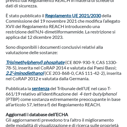
previsti dal Regolamento REACH in materia di schede di
dati di sicurezza.
È stato pubblicato il
Regolamento UE 2021/2030
della
Commissione del 19 novembre 2021 che modifica l’allegato
XVII del Regolamento REACH introducendo una
restrizione dell’N,N-dimetilformammide. La restrizione si
applica dal 12 dicembre 2023.
Sono disponibili i documenti conclusivi relativi alla
valutazione delle sostanze:
Tris(methylphenyl) phosphate
(CE 809-930-9, CAS 1330-
78-5), inserita nel CoRAP 2014 e valutata dai Paesi Bassi;
2,2’-iminodiethanol
(CE 203-868-0, CAS 111-42-2), inserita
nel CoRAP 2012 e valutata dalla Germania.
Pubblicata la
sentenza
del Tribunale dell’UE nel caso T-
661/19 relativo all’identificazione del
4-tert-butylphenol
(PTBP) come sostanza estremamente preoccupante in base
all’articolo 57, lettera f) del Regolamento REACH.
Aggiornati i database dell’ECHA
Gli aggiornamenti prevedono tra l’altro il miglioramento
delle modalità di visualizzazione e di ricerca sulle proprietà