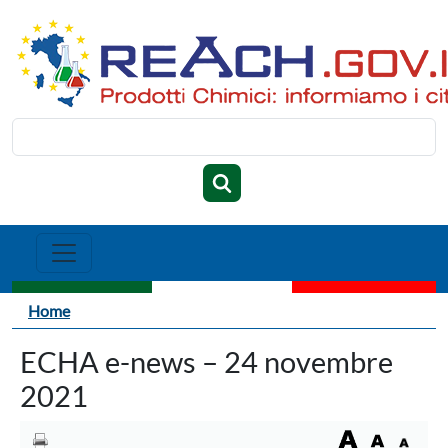
Salta al contenuto principale
Cerca
Briciole di pane
Home
ECHA e-news – 24 novembre
2021