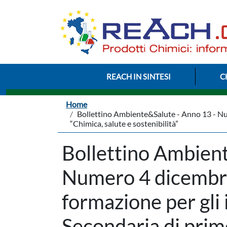
Salta al contenuto principale
Menu Intestazione
REACH IN SINTESI
C
Briciole di pane
Home
Bollettino Ambiente&Salute - Anno 13 - Num
“Chimica, salute e sostenibilità”
Bollettino Ambient
Numero 4 dicembre
formazione per gli 
Secondaria di prim