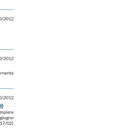
0/2012
0/2012
ernente
0/2012
H)
ompiere
 giugno
317/02)