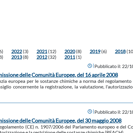
6)
2022
(3)
2021
(12)
2020
(8)
2019
(6)
2018
(10
8)
2013
(8)
2012
(32)
2011
(1)
Pubblicato il:
22/1
ssione delle Comunità Europee, del 16 aprile 2008
'Agenzia europea per le sostanze chimiche a norma del regolamento 
io concernente la registrazione, la valutazione, l'autorizzazio
Pubblicato il:
22/1
issione delle Comunità Europee, del 30 maggio 2008
l regolamento (CE) n. 1907/2006 del Parlamento europeo e del Co
autorizzazione e la restrizione delle sostanze chimiche (REACH)