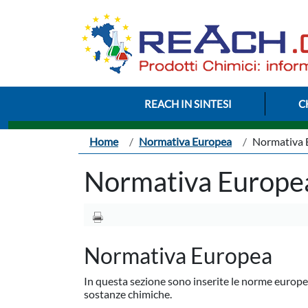
Salta al contenuto principale
Menu Intestazione
REACH IN SINTESI
C
Briciole di pane
Home
Normativa Europea
Normativa 
Normativa Europe
Normativa Europea
In questa sezione sono inserite le norme europ
sostanze chimiche.