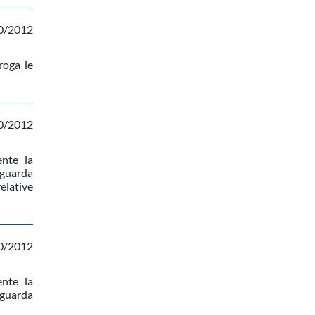
0/2012
roga le
0/2012
nte la
iguarda
elative
0/2012
nte la
iguarda