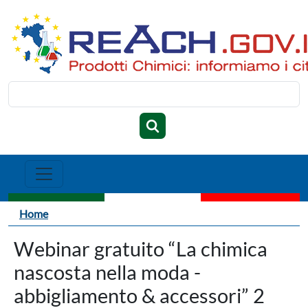
Salta al contenuto principale
Cerca
Briciole di pane
Home
Webinar gratuito “La chimica
nascosta nella moda -
abbigliamento & accessori” 2