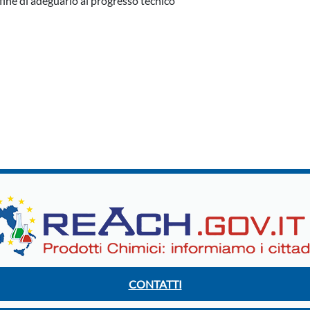
fine di adeguarlo al progresso tecnico
CONTATTI