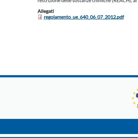
restrizione delle sostanze chimiche (REACH), al 
Allegati
regolamento_ue_640_06_07_2012.pdf