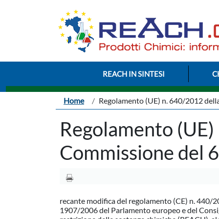
Salta al contenuto principale
Menu Intestazione
REACH IN SINTESI
C
Briciole di pane
Home
Regolamento (UE) n. 640/2012 della
Regolamento (UE) 
Commissione del 6
recante modifica del regolamento (CE) n. 440/200
1907/2006 del Parlamento europeo e del Consiglio