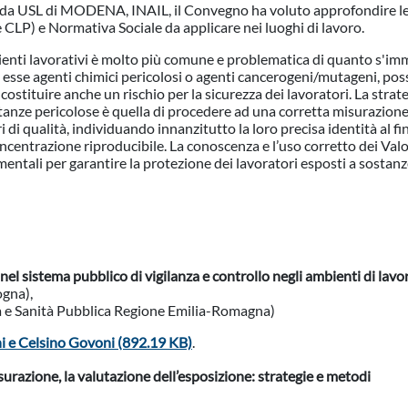
da USL di MODENA, INAIL, il Convegno ha voluto approfondire l
CLP) e Normativa Sociale da applicare nei luoghi di lavoro.
ienti lavorativi è molto più comune e problematica di quanto s'im
o esse agenti chimici pericolosi o agenti cancerogeni/mutageni, po
stituire anche un rischio per la sicurezza dei lavoratori. La strate
stanze pericolose è quella di procedere ad una corretta misurazion
 di qualità, individuando innanzitutto la loro precisa identità al fi
centrazione riproducibile. La conoscenza e l’uso corretto dei Valo
ntali per garantire la protezione dei lavoratori esposti a sostan
 nel sistema pubblico di vigilanza e controllo negli ambienti di lavo
ogna),
a e Sanità Pubblica Regione Emilia-Romagna)
i e Celsino Govoni (892.19 KB)
.
isurazione, la valutazione dell’esposizione: strategie e metodi