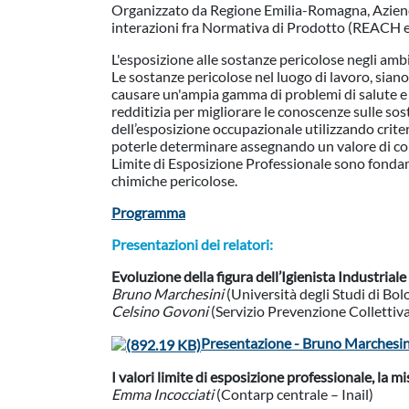
Organizzato da Regione Emilia-Romagna, Azien
interazioni fra Normativa di Prodotto (REACH e 
L'esposizione alle sostanze pericolose negli amb
Le sostanze pericolose nel luogo di lavoro, sian
causare un'ampia gamma di problemi di salute e co
redditizia per migliorare le conoscenze sulle so
dell’esposizione occupazionale utilizzando criteri
poterle determinare assegnando un valore di con
Limite di Esposizione Professionale sono fondame
chimiche pericolose.
Programma
Presentazioni dei relatori:
Evoluzione della figura dell’Igienista Industriale
Bruno Marchesini
(Università degli Studi di Bol
Celsino Govoni
(Servizio Prevenzione Collettiv
Presentazione - Bruno Marchesin
I valori limite di esposizione professionale, la m
Emma Incocciati
(Contarp centrale – Inail)