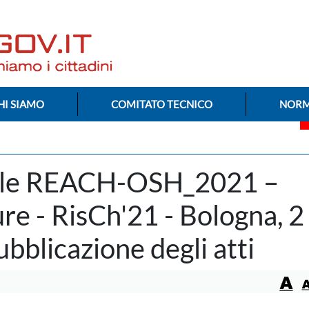
HI SIAMO
COMITATO TECNICO
NORM
ale REACH-OSH_2021 –
re - RisCh'21 - Bologna, 2
bblicazione degli atti