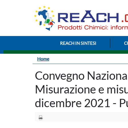
Salta al contenuto principale
Menu Intestazione
REACH IN SINTESI
C
Briciole di pane
Home
Convegno Nazion
Misurazione e misu
dicembre 2021 - Pu