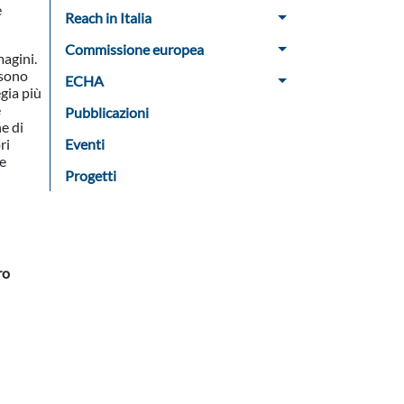
e
Reach in Italia
Commissione europea
magini.
ssono
ECHA
gia più
e
Pubblicazioni
ne di
ri
Eventi
ze
Progetti
ro