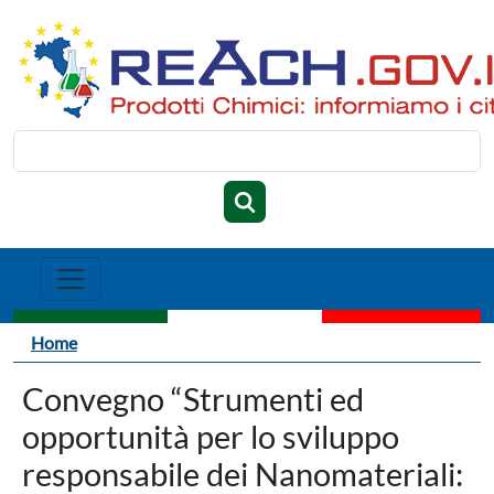
Salta al contenuto principale
Cerca
Briciole di pane
Home
Convegno “Strumenti ed
opportunità per lo sviluppo
responsabile dei Nanomateriali: